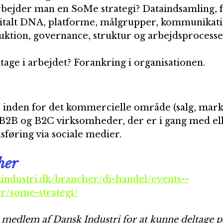
ejder man en SoMe strategi? Dataindsamling, fo
italt DNA, platforme, målgrupper, kommunikati
ktion, governance, struktur og arbejdsprocesse
tage i arbejdet? Forankring i organisationen.
 inden for det kommercielle område (salg, mark
e B2B og B2C virksomheder, der er i gang med elle
øring via sociale medier.
her
industri.dk/brancher/di-handel/events--
r/some-strategi/
 medlem af Dansk Industri for at kunne deltage p