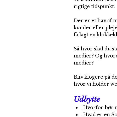
rigtige tidspunkt.
Der er et hav af m
kunder eller plej
få lagt en klokkek
Så hvor skal du st
medier? Og hvord
medier?
Bliv klogere på d
hvor vi holder we
Udbytte
Hvorfor bør 
Hvad er en So