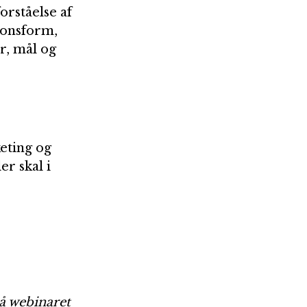
rståelse af 
onsform, 
r, mål og 
eting og 
r skal i 
å webinaret