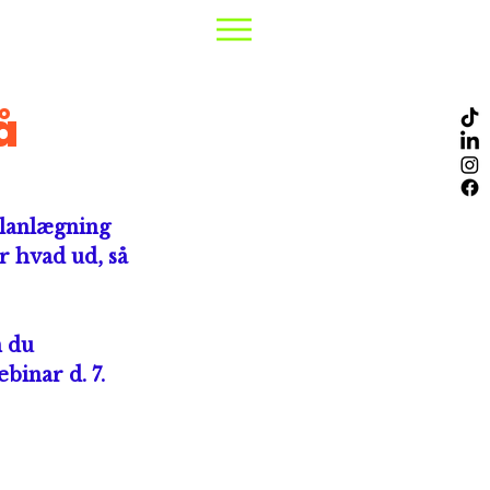
å
lanlægning 
r hvad ud, så 
 du 
inar d. 7. 